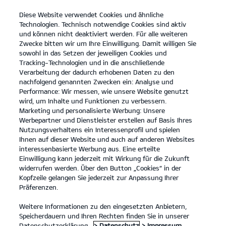
Diese Website verwendet Cookies und ähnliche
open
Technologien. Technisch notwendige Cookies sind aktiv
menu
und können nicht deaktiviert werden. Für alle weiteren
KONTAKT
Zwecke bitten wir um Ihre Einwilligung. Damit willigen Sie
sowohl in das Setzen der jeweiligen Cookies und
Tracking-Technologien und in die anschließende
Motorengeräuschpegel
Verarbeitung der dadurch erhobenen Daten zu den
nachfolgend genannten Zwecken ein: Analyse und
MOTORENGERÄUSCHPEGEL
Performance: Wir messen, wie unsere Website genutzt
wird, um Inhalte und Funktionen zu verbessern.
Marketing und personalisierte Werbung: Unsere
Werbepartner und Dienstleister erstellen auf Basis Ihres
Nutzungsverhaltens ein Interessenprofil und spielen
Ihnen auf dieser Website und auch auf anderen Websites
interessenbasierte Werbung aus. Eine erteilte
Einwilligung kann jederzeit mit Wirkung für die Zukunft
widerrufen werden. Über den Button „Cookies“ in der
Kopfzeile gelangen Sie jederzeit zur Anpassung Ihrer
Präferenzen.
Weitere Informationen zu den eingesetzten Anbietern,
Speicherdauern und Ihren Rechten finden Sie in unserer
Datenschutzerklärung.
> Datenschutz
> Impressum