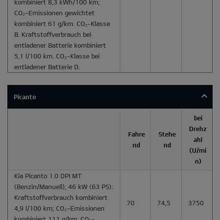
kombiniert 8,3 kWh/100 km;
CO₂-Emissionen gewichtet
kombiniert 61 g/km. CO₂-Klasse
B. Kraftstoffverbrauch bei
entladener Batterie kombiniert
5,1 l/100 km. CO₂-Klasse bei
entladener Batterie D.
Picanto
bei
Drehz
Fahre
Stehe
ahl
nd
nd
(U/mi
n)
Kia Picanto 1.0 DPI MT
(Benzin/Manuell); 46 kW (63 PS):
Kraftstoffverbrauch kombiniert
70
74,5
3750
4,9 l/100 km; CO₂-Emissionen
kombiniert 111 g/km. CO₂-