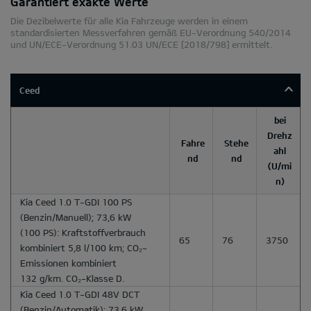
Garantiert exakte Werte
Die Dezibelwerte für alle Kia Fahrzeuge werden in einem
standardisierten Messverfahren gemäß EU-Verordnung 540/2014
und UN/ECE-Verordnung 51.03 UN/ECE [2018/798] ermittelt.
Ceed
bei
Drehz
Fahre
Stehe
ahl
nd
nd
(U/mi
n)
Kia Ceed 1.0 T-GDI 100 PS
(Benzin/Manuell); 73,6 kW
(100 PS): Kraftstoffverbrauch
65
76
3750
kombiniert 5,8 l/100 km; CO₂-
Emissionen kombiniert
132 g/km. CO₂-Klasse D.
Kia Ceed 1.0 T-GDI 48V DCT
(Benzin/Automatik); 73,6 kW