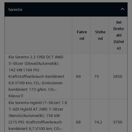
Sorento
bei
Drehz
Fahre
Stehe
ahl
nd
nd
(U/mi
n)
Kia Sorento 2.2 CRDi DCT AWD
5-Sitzer
(Diesel/Automatik);
142 kW (194 PS):
Kraftstoffverbrauch kombiniert
69
75
2850
6,6 l/100 km; CO₂-Emissionen
kombiniert 173 g/km. CO₂-
Klasse F.
Kia Sorento Hybrid
(7-Sitzer) 1.6
T-GDI Hybrid AT 2WD 7-Sitzer
(Benzin/Automatik); 158 kW
(215 PS): Kraftstoffverbrauch
68
74,2
3750
kombiniert 6,7 l/100 km; CO₂-