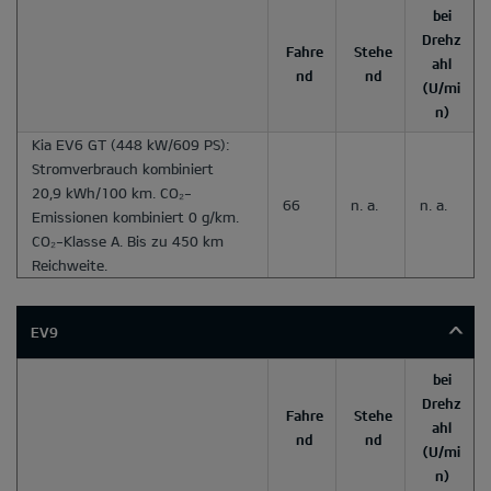
bei
Drehz
Fahre
Stehe
ahl
nd
nd
(U/mi
n)
Kia EV6 GT
(448 kW/609 PS):
Stromverbrauch kombiniert
20,9 kWh/100 km. CO₂-
66
n. a.
n. a.
Emissionen kombiniert 0 g/km.
CO₂-Klasse A. Bis zu 450 km
Reichweite.
EV9
bei
Drehz
Fahre
Stehe
ahl
nd
nd
(U/mi
n)