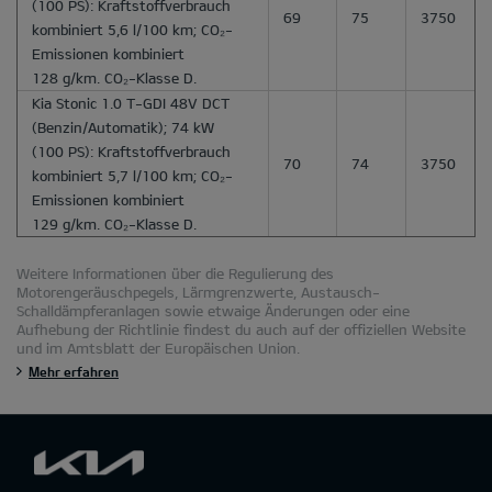
(100 PS): Kraftstoffverbrauch
69
75
3750
kombiniert 5,6 l/100 km; CO₂-
Emissionen kombiniert
128 g/km. CO₂-Klasse D.
Kia Stonic 1.0 T-GDI 48V DCT
(Benzin/Automatik); 74 kW
(100 PS): Kraftstoffverbrauch
70
74
3750
kombiniert 5,7 l/100 km; CO₂-
Emissionen kombiniert
129 g/km. CO₂-Klasse D.
Weitere Informationen über die Regulierung des
Motorengeräuschpegels, Lärmgrenzwerte, Austausch-
Schalldämpferanlagen sowie etwaige Änderungen oder eine
Aufhebung der Richtlinie findest du auch auf der offiziellen Website
und im Amtsblatt der Europäischen Union.
Mehr erfahren