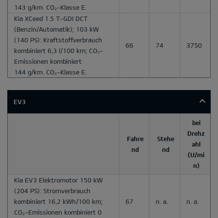
143 g/km. CO₂-Klasse E.
Kia XCeed 1.5 T-GDI DCT
(Benzin/Automatik); 103 kW
(140 PS): Kraftstoffverbrauch
66
74
3750
kombiniert 6,3 l/100 km; CO₂-
Emissionen kombiniert
144 g/km. CO₂-Klasse E.
EV3
bei
Drehz
Fahre
Stehe
ahl
nd
nd
(U/mi
n)
Kia EV3 Elektromotor 150 kW
(204 PS): Stromverbrauch
kombiniert 16,2 kWh/100 km;
67
n. a.
n. a.
CO₂-Emissionen kombiniert 0