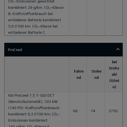
CO₂-Emissionen gewichtet
kombiniert 29 g/km. CO₂-Klasse
B. Kraftstoffverbrauch bei
entladener Batterie kombiniert
5,0 l/100 km. CO₂-Klasse bei
entladener Batterie C.
ProCeed
bei
Drehz
Fahre
Stehe
ahl
nd
nd
(U/mi
n)
Kia ProCeed 1.5 T-GDI DCT
(Benzin/Automatik); 103 kW
(140 PS): Kraftstoffverbrauch
66
74
3750
kombiniert 6,3 l/100 km; CO₂-
Emissionen kombiniert
144 g/km. CO₂-Klasse E.