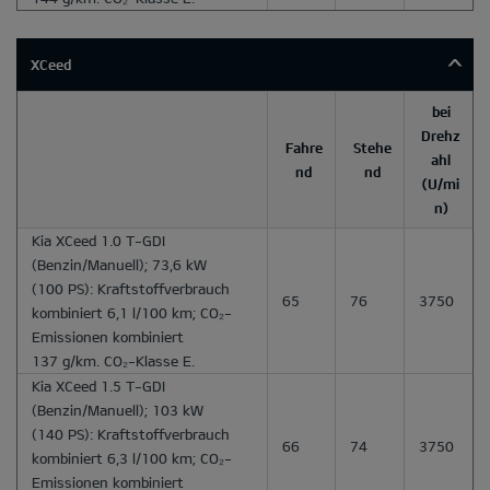
XCeed
bei
Drehz
Fahre
Stehe
ahl
nd
nd
(U/mi
n)
Kia XCeed 1.0 T-GDI
(Benzin/Manuell); 73,6 kW
(100 PS): Kraftstoffverbrauch
65
76
3750
kombiniert 6,1 l/100 km; CO₂-
Emissionen kombiniert
137 g/km. CO₂-Klasse E.
Kia XCeed 1.5 T-GDI
(Benzin/Manuell); 103 kW
(140 PS): Kraftstoffverbrauch
66
74
3750
kombiniert 6,3 l/100 km; CO₂-
Emissionen kombiniert