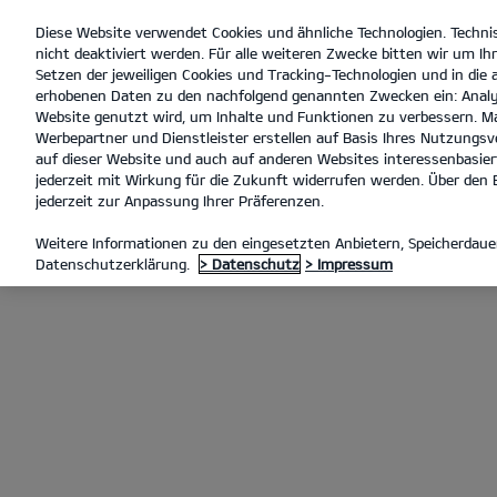
Diese Website verwendet Cookies und ähnliche Technologien. Techni
open
nicht deaktiviert werden. Für alle weiteren Zwecke bitten wir um Ihr
menu
Setzen der jeweiligen Cookies und Tracking-Technologien und in die
erhobenen Daten zu den nachfolgend genannten Zwecken ein: Analy
Website genutzt wird, um Inhalte und Funktionen zu verbessern. Ma
Werbepartner und Dienstleister erstellen auf Basis Ihres Nutzungsve
Der neue Kia XCeed
Entd
auf dieser Website und auch auf anderen Websites interessenbasiert
jederzeit mit Wirkung für die Zukunft widerrufen werden. Über den B
jederzeit zur Anpassung Ihrer Präferenzen.
MODELLE
XCEED
DER NEUE
Weitere Informationen zu den eingesetzten Anbietern, Speicherdauer
Datenschutzerklärung.
> Datenschutz
> Impressum