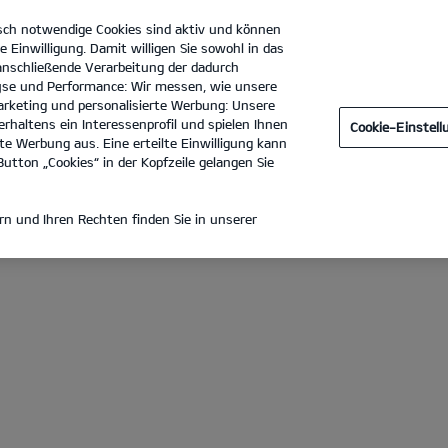
sch notwendige Cookies sind aktiv und können
e Einwilligung. Damit willigen Sie sowohl in das
 anschließende Verarbeitung der dadurch
se und Performance: Wir messen, wie unsere
Autohaus Raab GmbH
Tel. :
0921-9900820
rketing und personalisierte Werbung: Unsere
rhaltens ein Interessenprofil und spielen Ihnen
Cookie-Einstel
ecken
e Werbung aus. Eine erteilte Einwilligung kann
utton „Cookies“ in der Kopfzeile gelangen Sie
 KIA XCEED
n und Ihren Rechten finden Sie in unserer