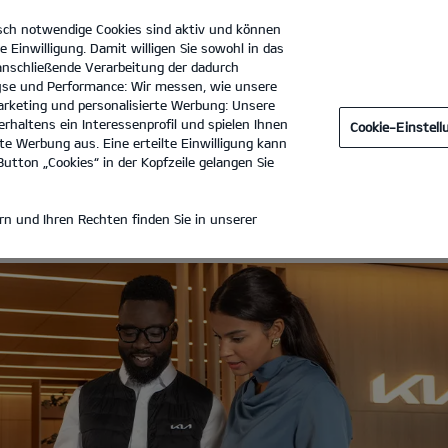
sch notwendige Cookies sind aktiv und können
e Einwilligung. Damit willigen Sie sowohl in das
 anschließende Verarbeitung der dadurch
se und Performance: Wir messen, wie unsere
Autohaus Raab GmbH
Tel. :
0921-9900820
rketing und personalisierte Werbung: Unsere
rhaltens ein Interessenprofil und spielen Ihnen
Cookie-Einstel
TE
e Werbung aus. Eine erteilte Einwilligung kann
utton „Cookies“ in der Kopfzeile gelangen Sie
ANGEBOTE
n und Ihren Rechten finden Sie in unserer