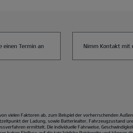
e einen Termin an
Nimm Kontakt mit 
 von vielen Faktoren ab, zum Beispiel der vorherrschenden Auße
tzeitpunkt der Ladung, sowie Batteriealter, Fahrzeugzustand un
verfahren ermittelt. Die individuelle Fahrweise, Geschwindigke
er haben Einfluss auf die tatsächliche Reichweite und können die