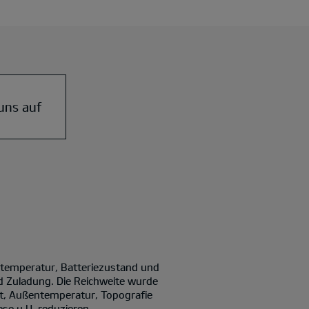
uns auf
ntemperatur, Batteriezustand und
d Zuladung. Die Reichweite wurde
it, Außentemperatur, Topografie
se u.U. reduzieren.