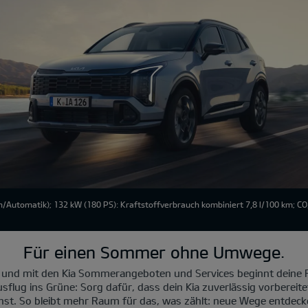
/Automatik); 132 kW (180 PS): Kraftstoffverbrauch kombiniert 7,8 l/100 km; C
Für einen Sommer ohne Umwege.
 und mit den Kia Sommerangeboten und Services beginnt deine R
sflug ins Grüne: Sorg dafür, dass dein Kia zuverlässig vorbereite
nst. So bleibt mehr Raum für das, was zählt: neue Wege entde