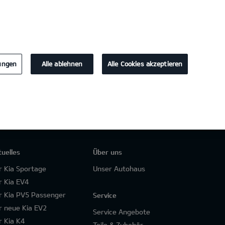
KONTAKT
lungen
Alle ablehnen
Alle Cookies akzeptieren
tuelles
Über uns
r Kia Sportage
Unser Autohaus
r Kia EV4
r Kia PV5 Passenger
Service
r neue Kia EV2
Service Angebote
r Kia K4
Teile & Zubehör