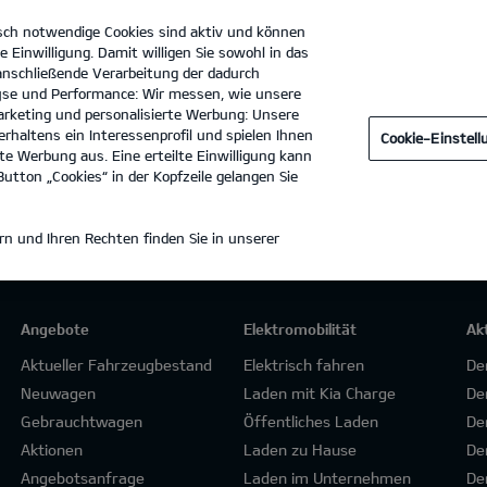
sch notwendige Cookies sind aktiv und können
e Einwilligung. Damit willigen Sie sowohl in das
 anschließende Verarbeitung der dadurch
se und Performance: Wir messen, wie unsere
Autohaus Raab GmbH
Tel. :
0921-9900820
rketing und personalisierte Werbung: Unsere
rhaltens ein Interessenprofil und spielen Ihnen
Cookie-Einstel
e Werbung aus. Eine erteilte Einwilligung kann
utton „Cookies“ in der Kopfzeile gelangen Sie
n und Ihren Rechten finden Sie in unserer
Angebote
Elektromobilität
Ak
Aktueller Fahrzeugbestand
Elektrisch fahren
De
Neuwagen
Laden mit Kia Charge
De
Gebrauchtwagen
Öffentliches Laden
De
Aktionen
Laden zu Hause
De
Angebotsanfrage
Laden im Unternehmen
De