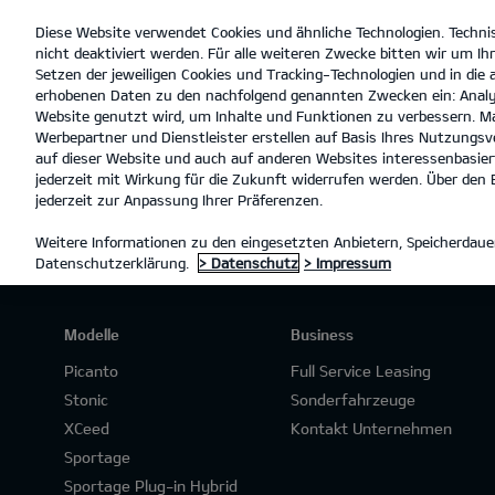
Diese Website verwendet Cookies und ähnliche Technologien. Techni
open
nicht deaktiviert werden. Für alle weiteren Zwecke bitten wir um Ihr
menu
Setzen der jeweiligen Cookies und Tracking-Technologien und in die
erhobenen Daten zu den nachfolgend genannten Zwecken ein: Analy
Website genutzt wird, um Inhalte und Funktionen zu verbessern. Ma
Werbepartner und Dienstleister erstellen auf Basis Ihres Nutzungsve
PROBEFAHRT
auf dieser Website und auch auf anderen Websites interessenbasiert
jederzeit mit Wirkung für die Zukunft widerrufen werden. Über den B
jederzeit zur Anpassung Ihrer Präferenzen.
Weitere Informationen zu den eingesetzten Anbietern, Speicherdauer
Datenschutzerklärung.
> Datenschutz
> Impressum
Modelle
Business
Picanto
Full Service Leasing
Stonic
Sonderfahrzeuge
XCeed
Kontakt Unternehmen
Sportage
Sportage Plug-in Hybrid